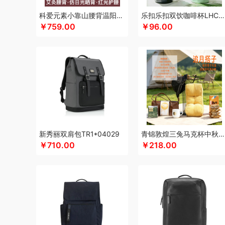
凯亚仕
科朴优品KUUP
科爱元素
酷骑
科侬丹
酷乐登
科爱元素小靠山腰背温阳仪CI194A
乐扣乐扣双饮咖啡杯LHC4104
￥759.00
￥96.00
凯诗捷
酷客者
酷彩
嗑西西
KEPO
卡蛙
卡宴
可益
可口可乐Coca Cola
科迈升
科洛
卡屋
陇间柒月(包销款
郎氏达
罗莱 超柔床品
恋上鸭
联想
乐事
朗赫
朗朗
乐扣乐扣（小家电）
莱克
洛得兰德
蓝月亮
乐亨
LA
龙尖斛
蜡笔小新
利格
乐扣乐扣（家居/小家电）
罗蒙
礼卡通福
罗技
罗比罗丹
领臣
立白（包销款）
泸溪河
梦洁家纺
摩动
咪然
美仕达
MiKACARD
momo（杯
MUZILI
Mamoru
墨小客
美的 Midea
马克图布
美立
新秀丽双肩包TR1*04029
青锦敦煌三兔马克杯中秋礼盒腰靠遮阳帽实用中秋送礼套装
莫德兰卡
芈瓷
觅菓
磨客
玛丽亚·古琦
木之礼
美能格
￥710.00
￥218.00
纽曼Newsmy
纽曼Newmine（线上款）
纽曼Newmine
OUMETE欧美特
欧典梦娜
欧美达
欧克士/OKSJ
Only
品存
鹏翼
PGG
品胜
派克
皮尔卡丹（皮具类）
璞实
全锦
杞里香
千禾
奇强
杞果小圣
清朴堂
启航雅居
瑞幸咖啡
锐思RECCI
荣事达厨具（包销款）
ROBAM