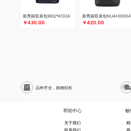
蕊丝坊
顺然
实丰文化
斯麦格smeg
申魔
塞外风
十
山本
苏泊尔（代理商）
尚烤佳
神田KANDA
闪极
睡
新秀丽双肩包96Q*41024
新秀丽双肩包NU4*09004
丝语棠
三利
生活元素
素言茶坊
十二夏天
舒客
素觅
￥430.00
￥420.00
山生悦
十朝创生
十月稻田
膳魔师（杯壶类）
胜源通
舒蕾（定制款）
索爱（个护类）
塞尔兰斯
圣耳
塞那
水星家纺
思宜莱
途柏丽TOBERLIR
汤姆逊
天琴
拓岳
泰梦
童启萌
唐惠
淘艺轩
兔星星
TESIEN特斯恩
天
万华茶林
韦尔伯特
完美日记
伍闰堂
维米仕
文曲星
威诗兰
沃品
沃莱
唯都
温仑山（电器类）
味滋源（包
五谷磨房
物生物
皖亭
味滋源
無侘居
无穷
威基伍德
品种齐全，购物轻松
喜式
小度
新科Shinco
先科
蟹满堂
新生代
喜临门
昔马
鲜禾鲜
香度
汐屹
修光明建盏
鲜飨
小罐茶
香
西屋（风扇类）
蓄光
象印
西屋
香港小熊
西马龙
萱
帮助中心
畅
易铂
悦湘湖
云栖桦田
雅莉格丝
翼眠
婴元素
云上布
优待
优酷投影
关于我们
悠拓者
伊比萨
YOTTOY
伊弗勒
又见
精
联系我们
商
怡莲
遥里逊
元朗
元黍
萤石
姚淑先
原初格物
雍双