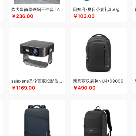
康恩贝
Kappa
可美瑞特
酷博
克洛特
酷龙达
康铭
咖博士
keep
康夫
康
炊大皇尚华铁锅三件套TZ03SH-D
田知府-夏日茶宴礼350g
￥236.00
￥103.00
康
康佳
科沃斯
柯乐希
康巴赫（锅具类）
康巴赫（餐具类）
康尔馨
科普菲
)
浪莎
隆力奇
兰士顿
LUING BOX
乐而雅
连邦
立家
粒上皇
朗思LANEX
鑫空
旅文行艺
丽耳
联创
丽特斐
绿巨能
伦敦雾
理然
乐美雅（杯壶类）
乐
MPO
雷允上
来伊份
罗莱超柔床品
乐千厨
LG生活健康
乐视
立时olayks
乐
LK
邻家饭香
乐的
李良济
陇间柒月
六神
徕芬
澜沧古茶
邻鹿
联合利华
桃酥
龙虎
LOVO乐蜗
乐上/LEXON
乐扣乐扣
凌美
利仁
loomoo乐默
乐班
壶）
美菱
马克西姆
牧高笛
蜜丝婷
米技
迈卡罗
摩飞电器
梦百合
米狗（ME
方
米妹妹
猫王收音机
唛恪
鸣盏
咪鼠
魔声
momo
棉芽
MIDU咪依度
慕思
salaxene圣伦西尼投影仪CP100
新秀丽双肩包NU4*09006
Maxco
摩米士
觅芳境
摩礼
MOVA
美穗吉家
名物
梦洁
摩飞个护
奈雪的
￥1169.00
￥490.00
 （线下款）
诺诗曼
南方寝饰
NNB
挪客
南纬三七
旎旎贝师傅
奈雪茶院
奈
&Home
欧丽薇兰
欧锐铂
paperblanks
PANDA熊猫
片仔癀
普陀山
皮尔卡丹
茶器
泉尔思
千问
清风
青锦
全棉时代
庆润
浅香（包销款）
全格
雀巢
浅
沏一杯茶
清怡
千岛源
乾耀
七西
锐致
润本（套装）
润培
瑞驰SWICKY
荣
老板
ROCK洛克
若生活
柔刻
荣事达（品牌方）
睿嫣
容思格
荣事达
荣诚
润