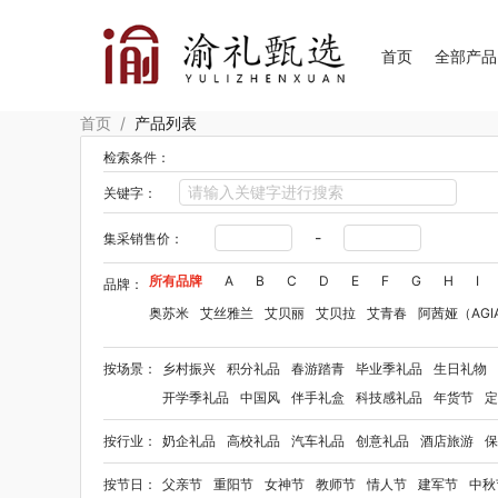
首页
全部产品
首页
/
产品列表
检索条件：
关键字：
-
集采销售价：
所有品牌
A
B
C
D
E
F
G
H
I
品牌：
奥苏米
艾丝雅兰
艾贝丽
艾贝拉
艾青春
阿茜娅（AGI
Aroma Light
阿格利司
爱尔沃
艾优Apiyoo
奥妙
奥佳
按场景：
乡村振兴
积分礼品
春游踏青
毕业季礼品
生日礼物
爱华仕OIWAS
奥帝尔（包销款）
敖东
奥罗拉aurora
开学季礼品
中国风
伴手礼盒
科技感礼品
年货节
定
拜格
佰乐扣
笨笨马
半亩花田
布鲁诺
贝弗伦
卜珂
按行业：
奶企礼品
高校礼品
汽车礼品
创意礼品
酒店旅游
保
毕加索（文具类）
宝洁
百事（饮具类）
bbdd
八马
柏缇
笔下
巴赫约翰
豹牌（套装）
保卫蛋蛋
彼加曼
按节日：
父亲节
重阳节
女神节
教师节
情人节
建军节
中秋