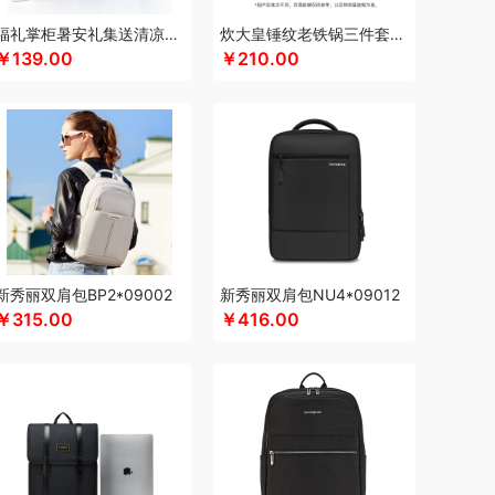
宁
可可满分
康巴赫（包销款）
卡拉羊
福礼掌柜暑安礼集送清凉礼盒
炊大皇锤纹老铁锅三件套TZ03CW
￥139.00
￥210.00
凯洛诗
K.S.
kaco
克莉娜
罗莱 超柔床品
路悠悠
礼享时空
陆宝
扣乐扣（箱包杯壶）
立白
洛克星球
心
绿鼻子
乐厨贺鲤
龙的
乐养优品
绿帝
乐美雅（餐具类）
罗莱
罗尔仕
岭味
骆驼
礼颂如意
隆福源
粮佰年
米贝丽
猫和老鼠
EEGOU）
民间造物
漫沃星系
睦一
MEPRA
苏菲娜
美荻斯
秒秒测
慕思
萌感觉
新秀丽双肩包BP2*09002
新秀丽双肩包NU4*09012
茶
尼诺里拉
纽曼Newmine
逆夏
南方黑芝麻
￥315.00
￥416.00
斯派索
内野UCHINO
偶点OIDIRE
OOU
欧乐B
（家纺类）
攀高 pangaO
鹏程
盼盼
普沃达
香
趣游帮
敲打熊
七匹狼
秦唐宋
洽洽
事达小电（包销款）
锐珀尔
润心
如水
本
睿嫣润膏
润本（套装类）
认养一头牛