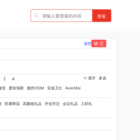
搜索
确 定
清空
展开
多选
Z
#
修堂
爱依瑞斯
傲胜OSIM
安途卫仕
AvecMoi
国者
艾瑞迪
艾博菲
澳莉维亚
爱沃可
建
防暑降温
高颜值礼品
开业乔迁
会议礼品
入职礼
ST
比顿
宝威玛
百丽安娜
伯纳德
贝师傅
洋家纺（品牌方）
班歌
宝堂马氏铺子
品
百草味（代理商）
贝洛可
八方礼
BRUNO
博洋家纺（代理商）
博洋宝贝
碧云泉