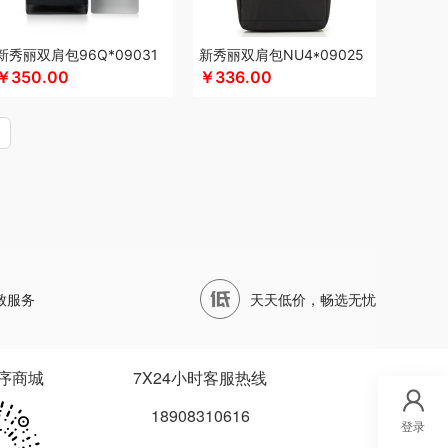
蔬果园
顺鑫鑫源
帅康
四两坨
声阔
四喜悠品
活演异
苏菲
三头鹰
苏泊尔
蔬果园（代理商）
新秀丽双肩包96Q*09031
新秀丽双肩包NU4*09025
文兔
首佩
尚陵
十月初五
诗裴丝
睡洞
膳佳
￥350.00
￥336.00
只松鼠
三只松鼠（代理商）
世大家
施耐德
克
圣德保罗
so.home
膳魔师（小家电）
田蜜日记
泰摩
T.J.HARREN
田知府
唐励
ANOW范洛
VVC
五芳斋
威立世
丸美
外交官
AN
尾桥下窑
万象
沃隆
唯宝
万事利
WayourCare
万春和
五丰黎红
王小卤
屋（运动户外）
小天才
小黄人
小茶MINIT
致服务
天天低价，畅选无忧
小天鹅
先锋
星龙港
象力
辛和园
信科
玺魁
小白熊
杏花楼
锡品源
心相印
小寻
鲜品屋
希诺
徐福记
易威斯堡
优品尚竹
序商城
7X24小时客服热线
夏
云上好食光
鱼玥
悠米UURMI
有色
圆创
18908310616
俞兆林
怡乐雅
音颜
优铂
伊兰
燕遇东方
登录
宜合道
野小兽
亦佰味
禹鸿物予
悦滋木