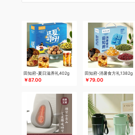
博莱克
博洋家居
倍瑞傲
北斗
倍思
巴天驽
BULL公
CMSH草莓生活
财滚滚
长青兔
茶艺师
厨邦
创维（
晨光
创维（手表类）
Cmierf Kuect （中国CKIR）
创维
达令河谷
德博莱
德力西
德则
得一茶
地球叔叔
德玛
迪士尼（儿童类）
德亚
德世朗(DESLON)
邓禄普
杜邦
迪士尼（家纺类）
尔木萄
EPOT（东方韵）
ELLE
ED
folli follie
费雪
夫人燕窝
飞利浦（个护类）
富昌
纺
飞利浦（厨电类）
飞利浦
飞利浦（音频类）
富安娜（
干饭饱饱熊
官栈
广州酒家（包销款）
个杯堂
故宫文
田知府-夏日滋养礼402g
田知府-消暑食方礼1382g
￥87.00
￥79.00
格米（包销款）
广州酒家
桂格
高洁丝
宫粮
公爵
固
HYUNDAI（数码类）
汉美驰
华帝
黄金果农
HYUND
HARVIE&HUDSON
海氏
韩国777
恒源祥
海尔（按摩
海天（食用油）
红帕55度
虹薇
环球港
徽羚羊
汇可
洁玉（定制款）
九号
九阳
践程JeoyCosy
佳奥
君华
疆果乐
JEEP
洁丽雅（包销款）
嘉唯JAHVERY
津乔
金世尊
坚果投影
嘉庆斋
吉潮瑞鲜
金号
鲸选码头
金