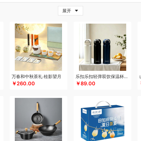
牛
超人
茶的想象
採光
柴火大院
藏兮
春枝漫野
炊大皇
橙心果匠
茶花
茶
展开
小家电）
传应
瓷语花香
茶马世家
聪鲸
川美臣
承夏文化
陈克明
川崎
瓷咖
（个护类）
错山
大迈
多样屋TAYOHYA
丁小宴
DGI
都乐Dole
大嘴猴
多采
珥
得力
大嘴猴（杯壶厨具雨伞
稻梁菽
吨吨
德菲摩尔
哆啦A梦
东菱
东方沁
（餐具类）
黛悦
大益茶
大希地
东悦
朵彩
东小燕
德芙
大荒金老农
戴可
IFIER漫步者
engue恩谷
EILEi
福礼掌柜
芬神
凡士林
凤凰
富光（专供款）
王
梵沐
法国啄木鸟
富昌（定制款）
福临门
非一FETANA
富安娜
孚日家纺
包销款1）
纷刻
飞科
飞图乐
飞利浦新安怡
菲驰
富安娜（包销款）
福东海
化
共禾京品
Glasslock
姑苏渔歌
观墨
果兹
冠军
格兰大地
格沫
宫廷匠心
万春和中秋茶礼·桂影望月
乐扣乐扣轻弹双饮保温杯LHC3217
￥260.00
￥89.00
特异
歌力思
沟帮子熏鸡
古菲斯
皇冠
护舒宝
海蓝之谜
呼也
瀚岳文化
皇上
AI（电器类）
花点时间
HOLOHOLO
华美
火象
HOYO厚祐
何大屋
宏太
好
类）
恒源祥（箱包）
和正
好丽友
哈尔斯
贺瑞
海尔Haier
斛生元
花花公子
心
花卉诗
海中御宴
皇家粮仓
海天（调味品）
宏石家纺
I&W
洁玉
景福莱
仕
金龙鱼（包销款）
江中食疗
锦礼
几素
极地物种
匠心萌宠
久久丫
佳沃
佳帮手
疆果果
金丝莉
聚康缘
京润堂
集味轩
靖滋莲
洁丽雅
吉米
锦华
金
镶玉
九阳（代理商）
金六福吉祥
洁柔
嘉禾月
聚运鑫
金满席
京荟堂
今粮