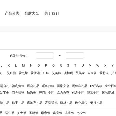
产品分类
品牌大全
关于我们
-
代发销售价：
J
K
L
M
N
O
P
Q
R
S
T
U
V
W
X
Y
A）
艾可熊
爱之旅
爱仕达
AOC
艾美特
澳柯玛
艾美家
安宝笛
爱竹人
艾
华
艾得锐威
Amos亚摩斯
Alluflon阿路弗仑
爱国者（移动电源）
爱润丝婷
爱
进店礼
福利劳保
展会礼品
暖冬好物
国潮文创
周年庆礼品
IP联名款
企业团
奥利贝拉
奥朴兰诗
奥克斯
安迪芒果
艾美特（代理商）
艾姆德
白猫
勃曼
BT
制案例
商务馈赠
秋游季
开门红专区
京东自营
代发专区
慧采专区
国铁商城
八马（包销款）
博牌
博朗
暴雪
不汲不迫
倍轻松
巴米樂
百草味
拜灭士
博
险礼品
珠宝礼品
房地产礼品
高端送礼
建材礼品
政企单位
银行礼品
豹牌（电器）
白大师
奔腾
Bernard Shaw 萧伯纳
博堡
保宁
北欧沃朗
白上寻
玻礼多蜜
八门虫社
北鼎
BKT
贝蒂斯
半亩川
百事食品
拜尔
bdo
保罗彼得
节
端午节
护士节
圣诞节
母亲节
建党节
儿童节
七夕节