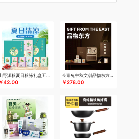
汀
车管家
厨创妈咪
超维
初方
彩虹
什
长寿花
CIMI西麦
潮满峰
蚕花娘娘
蔡府
自然
迪士尼（数码类）
滴露
大地极物
独特艾琳
大三湘
杜邦
东客集
度佰特
思
Debo德铂
敦煌研究院
度华
飞利浦（按摩/净水类）
富光
飞亚达
方然陶瓷
方家铺子
菲斯宝finsybo
富佑嘉（FU+）
斧头牌
氛围部落
浮士德
芳恩家纺
国济堂
桂语轩
GUGE 谷格
宫廷传奇
固本堂
高原宏
山野源粮夏日粮缘礼盒五谷杂粮组合绿豆冰糖红枣清凉粥礼包
长青兔中秋文创品物东方A浮光款
￥42.00
￥278.00
皇
浩瀚
湖面贵族
海尔
豪森活
视力
幻响
华祥苑
海信
斛生记
黄天鹅
胡姬花
花西子
汉印
赫兰希
虎牌
瑾明礼
江中猴姑
君乐宝
佳绮利
Jeko&Jeko
洁丽雅（代理商）
家之礼
聚银家纺
几梦
龙鱼（代理商）
JBL
锦知兴
金帆
极鲜港
道
京意之选
极时代
凯伦诗
咖世家costa