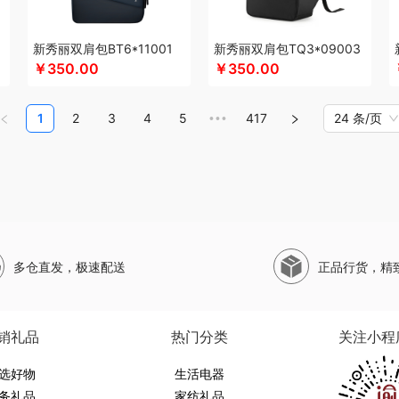
足酷
山萃
松下
SWISS MILITARY
思珀莱
丝丽诺妃
圣伦西尼
双立人
狮峰
眠博士
思特嘉美
司崎库
斯凯奇SKECHERS
韶音
SHERIDAN喜来登
思响
生
新秀丽双肩包BT6*11001
新秀丽双肩包TQ3*09003
圣匠鲁班
三和松石
山水SANSUI
SKG
SWEGEAR+（斯维格尔）
穗格氏
赛
￥350.00
￥350.00
尚明
史努比
晒瑞
十八子作
石头
思薇科林
三胖蛋
宋朝
斯阁睿
赛黄金
三
生辰钢
世家
山野源粮
世净
索哈曼
诗丹柔
思钢
苏泊尔（杯壶）
随享星巴
1
2
3
4
5
417
24 条/页
•••
汤臣倍健
甜蜜点
TCL
Tower
贪吃猫
TKK
天蕴
泰昌
特美刻
太力
听丛
生好果
途加
途马
T9
途雅
她妍社
途帮
UOMI
usmile笑容加
UOOPINS
V
味滋源（品牌方）
五拾缘
万格
唯我
无印良品
万益蓝
万仟堂
温仑山VELOS
销款）
王大熊
威露士
微果
无印良品（代理商）
W&P
文石
维科
王者荣耀
网易有道
WENGER/威戈
勿一
新宝SAMPO
夏普
夕多
西屋（冰洗类）
西
多仓直发，极速配送
正品行货，精
小狗（包销款）
西莱森
夏普SHARP
星巴克
小胖爪
小画仙
雪糕大师
小甘菊
畴
希么希
小霸王
西屋（小家电）
星巴克（杯壶/包袋）
新秀丽
小熊（Bear）
遇家纺
形象派
心缘堂
小仓熊
新鲜生活
鲜记
新宝堂
西屋（个护类）
向物
销礼品
热门分类
关注小程
拉
柚家
姚朵朵
易路达
云鲸
雅诗兰黛
牙博士
燕之坊
伊莎贝拉
昀品堂
秞
美物
选好物
婴侍卫
裕道府
元朗荣华
友望
生活电器
雅鹿
优竹世家
一辈子
右心
尹谜
艺色
务礼品
家纺礼品
堂
伊莱克斯
亿瞬间
英红（包销款）
佑美
姚生记
雅琅晶
银小燕
雅觅
驿客