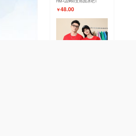
HM-Q2#60支韩国冰吧T
48.00
￥
HM-A1#新款210g重磅棉圆领
23.00
￥