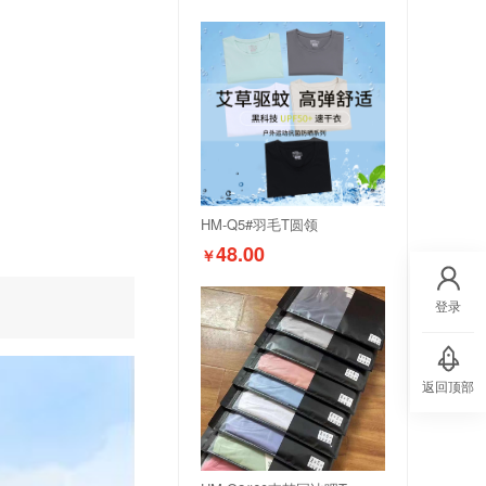
HM-Q5#羽毛T圆领
48.00
￥
登录
返回顶部